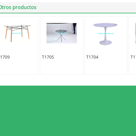
Otros productos
1709
T1705
T1704
T1