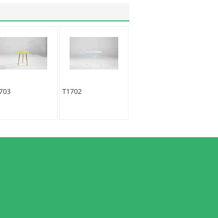
703
T1702