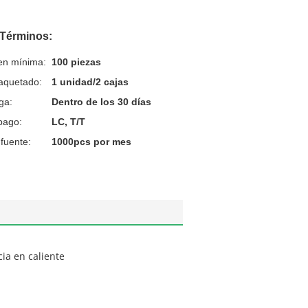
 Términos:
en mínima:
100 piezas
aquetado:
1 unidad/2 cajas
ga:
Dentro de los 30 días
pago:
LC, T/T
fuente:
1000pcs por mes
ia en caliente