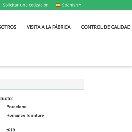
Solicitar una cotización
Spanish
SOTROS
VISITA A LA FÁBRICA
CONTROL DE CALIDAD
ducto:
Porcelana
Romance furniture
t619