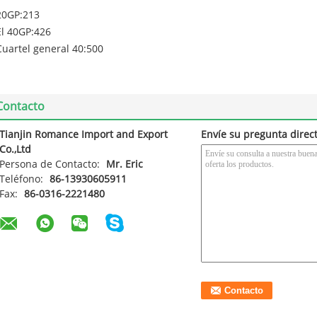
20GP:213
El 40GP:426
Cuartel general 40:500
Contacto
Tianjin Romance Import and Export
Envíe su pregunta direc
Co.,Ltd
Persona de Contacto:
Mr. Eric
Teléfono:
86-13930605911
Fax:
86-0316-2221480