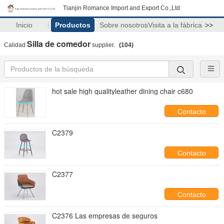
Tianjin Romance Import and Export Co.,Ltd
Inicio
Productos
Sobre nosotros
Visita a la fábrica
>>
Silla de comedor
Calidad
supplier.
(104)
hot sale high qualityleather dining chair c680
Contacto
C2379
Contacto
C2377
Contacto
C2376 Las empresas de seguros