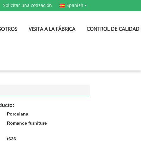
Solicitar una cotización
Spanish
SOTROS
VISITA A LA FÁBRICA
CONTROL DE CALIDAD
ducto:
Porcelana
Romance furniture
t636