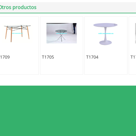
Otros productos
1709
T1705
T1704
T1