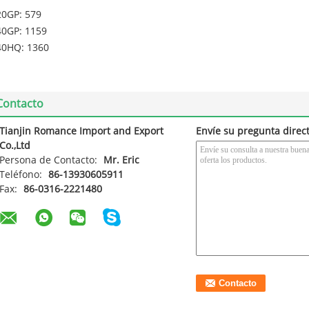
20GP: 579
40GP: 1159
40HQ: 1360
Contacto
Tianjin Romance Import and Export
Envíe su pregunta direc
Co.,Ltd
Persona de Contacto:
Mr. Eric
Teléfono:
86-13930605911
Fax:
86-0316-2221480