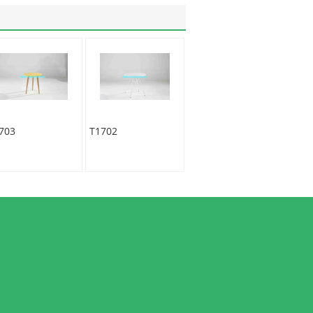
703
T1702