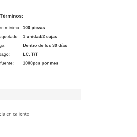
 Términos:
en mínima:
100 piezas
aquetado:
1 unidad/2 cajas
ga:
Dentro de los 30 días
pago:
LC, T/T
fuente:
1000pcs por mes
ia en caliente