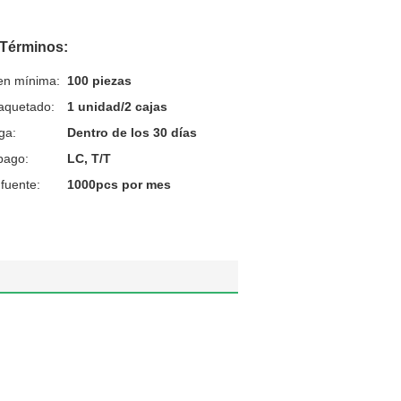
 Términos:
en mínima:
100 piezas
aquetado:
1 unidad/2 cajas
ga:
Dentro de los 30 días
pago:
LC, T/T
fuente:
1000pcs por mes