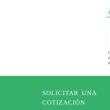
F
e
K
f
d
SOLICITAR UNA
COTIZACIÓN