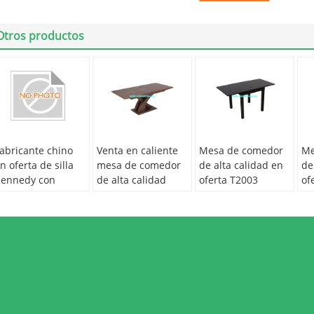
Otros productos
abricante chino
Venta en caliente
Mesa de comedor
Me
n oferta de silla
mesa de comedor
de alta calidad en
de
ennedy con
de alta calidad
oferta T2003
of
orma de espina
T2004
e pescado C6014