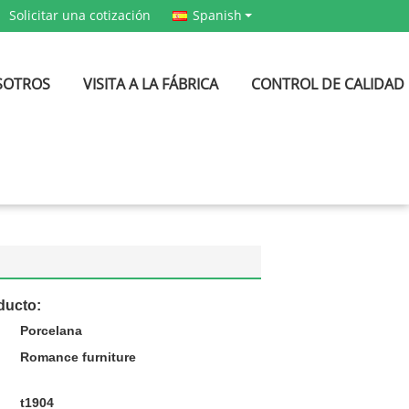
Solicitar una cotización
Spanish
SOTROS
VISITA A LA FÁBRICA
CONTROL DE CALIDAD
ducto:
Porcelana
Romance furniture
t1904