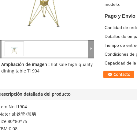
modelo:
Pago y Envío
Cantidad de ord
Detalles de emp
Tiempo de entre
Condiciones de 
Capacidad de la 
Ampliación de imagen :
hot sale high quality
dining table T1904
Contacto
Descripción detallada del producto
Item No.t1904
Material:铁管+玻璃
Size:80*80*75
CBM:0.08