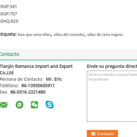
20GP:341
40GP:707
40HQ:829
,
,
etiqueta:
ikea que cena sillas
sillas del comedor
sillas de cena negras
Contacto
Tianjin Romance Import and Export
Envíe su pregunta direc
Co.,Ltd
Persona de Contacto:
Mr. Eric
Teléfono:
86-13930605911
Fax:
86-0316-2221480