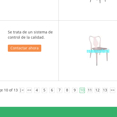
Se trata de un sistema de
control de la calidad.
Contactar ahora
e 10 of 13
|<
<<
4
5
6
7
8
9
10
11
12
13
>>