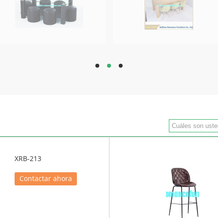
hd
hd
hd
XRB-213
Contactar ahora