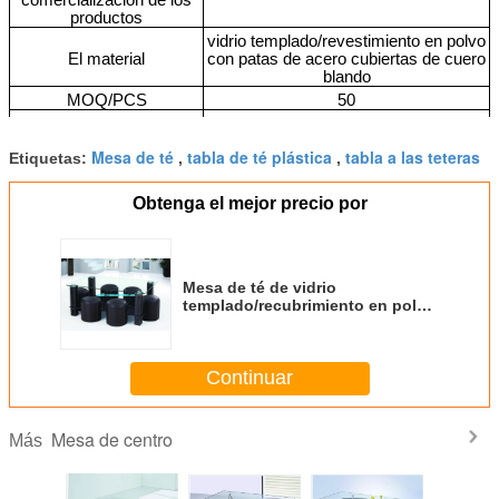
productos
vidrio templado/revestimiento en polvo
El material
con patas de acero cubiertas de cuero
blando
MOQ/PCS
50
Las condiciones de los
certificados de calidad
Mesa de té
tabla de té plástica
tabla a las teteras
Etiquetas:
,
,
Peso bruto/CTN (KGS)
MCA/CTN (M3)
Obtenga el mejor precio por
Precio FOB (USD)
61 dólares estadounidenses.00
Cantidad de carga (40HQ)
Mesa de té de vidrio
templado/recubrimiento en polvo
con patas de acero, cubierta de
cuero suave A070
Continuar
Mesa de centro
Más